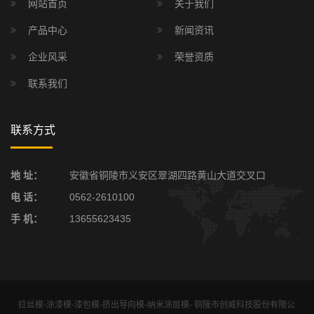
网站首页
关于我们
产品中心
新闻资讯
企业风采
荣誉资质
联系我们
联系方式
地 址：
安徽省铜陵市义安区翠湖四路黄山大道交叉口
电 话：
0562-2610100
手 机：
13655623435
拉丝模-涂漆模-漆包模-挤出导向模-纳米涂层模- 铜陵市创威科技股份有限公