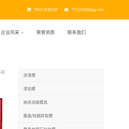
0562-2610100
77713239@qq.com
企业风采
荣誉资质
联系我们
等可
涂漆模
漆包模
纳米涂层模具
聚晶/钨钢异型模