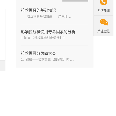

拉丝模具的基础知识
咨询热线
拉丝模具基础知识 产生环......

关注微信
影响拉线模使用寿命因素的分析
1 前 言 拉线模是电线电缆行业生......
拉丝模可分为四大类
1、钢模——拉软金属（如金银）时......