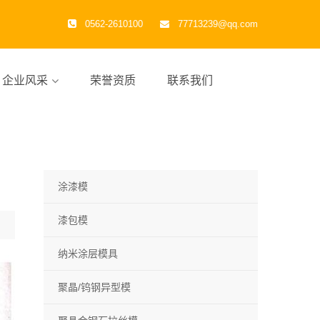
0562-2610100
77713239@qq.com
企业风采
荣誉资质
联系我们
涂漆模
漆包模
纳米涂层模具
聚晶/钨钢异型模