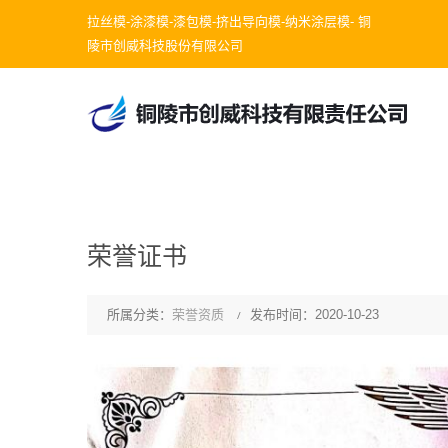
拉丝模-涂漆模-漆包模-挤出导向模-纳米涂层模- 铜
陵市创威科技股份有限公司
荣誉证书
所属分类：
荣誉资质
发布时间：2020-10-23