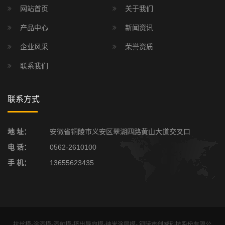
网站首页
关于我们
产品中心
新闻资讯
企业风采
荣誉资质
联系我们
联系方式
地 址：
安徽省铜陵市义安区翠湖四路黄山大道交叉口
电 话：
0562-2610100
手 机：
13655623435
拉丝模-涂漆模-漆包模-挤出导向模-纳米涂层模- 铜陵市创威科技股份有限公