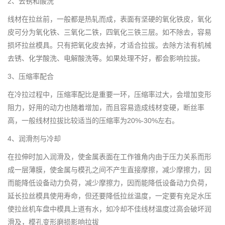
2、去锈和酸洗
线材在拉丝前，一般都是热轧而成，表面有坚硬的氧化铁皮，氧化
皮可分为氧化铁、三氧化二铁，四氧化三铁三层。如不除去，容易
损坏拉丝模具。只有把氧化皮去掉，才适合拉拔。去除方法有机械
去锈、化学酸洗、电解酸洗等。如果处理不好，都会影响拉拔。
3、压缩率配合
在冷拉过程中，压缩率配比是重要一环，压缩率过大，会增加变形
阻力，好用的动力也随着增加，而且容易造成线材变硬，断丝率
高，一般线材拉拔比较适当的压缩率为20%-30%左右。
4、润滑剂与冷却
在拉伸时加入润滑及，使金属表面在工作锥角内由于压力关系而形
成一层薄膜，使金属与模孔之间不产生直接摩擦，减少摩擦力，因
而能降低设备动力负荷，减少摩擦力，因而能降低设备动力负荷，
延长拉丝模具使用寿命，但还要降低拉丝温度，一定要有充足水压
使拉丝机车盘中模具上道有水，如冷却不佳线材温度过高会破坏润
滑及，模孔变形磨损影响拉拔